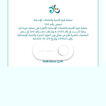
جمعية عنيزة للتنمية والخدمات الإنسانية
ترخيص رقم 160
جمعية عنيزة للتنمية والخدمات الإنسانية (تأهيل) هي جمعية خيرية غير
ربحية تأسست في عام 1420 هـ وسُجلت تحت رقم 160 في سجل
الجمعيات الخيرية بقرار من معالي وزير الموارد البشرية والتنمية الإجتماعية
رقم 239521 وتاريخ 29/ 8/ 1420هـ.
المملكة العربية السعودية ,
القصيم - عنيزة
سياسة الخصوصية
التبرع برسالة نصية
الاستقطاع البنكي
أرقام المراكز والفروع
الأسئلة الشائعة
التبرع الدوري
احصائيات وأرقام خلال عام 2025م